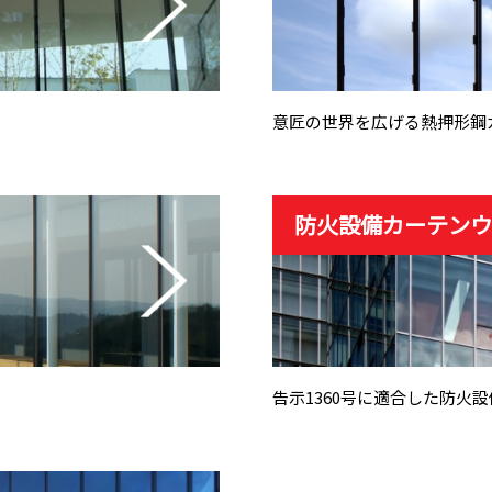
意匠の世界を広げる熱押形鋼
防火設備カーテン
告示1360号に適合した防火