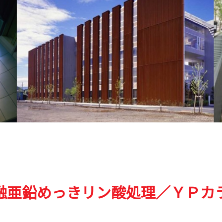
融亜鉛めっきリン酸処理／ＹＰカ